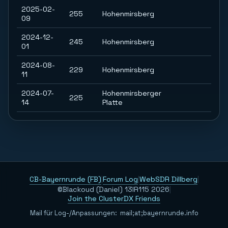
2025-02-
255
Hohenmirsberg
09
2024-12-
245
Hohenmirsberg
01
2024-08-
229
Hohenmirsberg
11
2024-07-
Hohenmirsberger
225
14
Platte
CB-Bayernrunde (FB)
|
Forum Log
|
WebSDR Dillberg
|
©Blackoud (Daniel) 13IR115 2026
|
Join the ClusterDX Friends
Mail für Log-/Anpassungen:
m
a
i
l
;
a
t
;
b
a
y
e
r
n
r
u
n
d
e
.
i
n
f
o