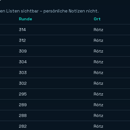
en Listen sichtbar – persönliche Notizen nicht.
Runde
Ort
314
Rötz
312
Rötz
309
Rötz
304
Rötz
303
Rötz
302
Rötz
295
Rötz
289
Rötz
288
Rötz
282
Rötz