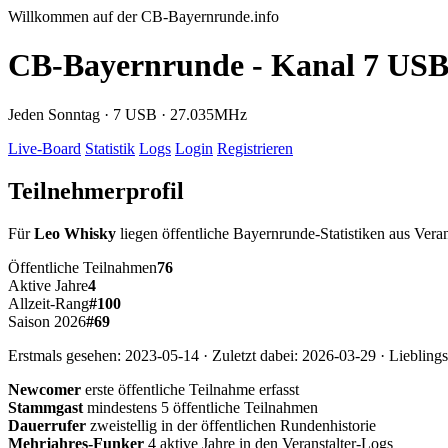
Willkommen auf der CB-Bayernrunde.info
CB-Bayernrunde - Kanal 7 US
Jeden Sonntag · 7 USB · 27.035MHz
Live-Board
Statistik
Logs
Login
Registrieren
Teilnehmerprofil
Für
Leo Whisky
liegen öffentliche Bayernrunde-Statistiken aus Veran
Öffentliche Teilnahmen
76
Aktive Jahre
4
Allzeit-Rang
#100
Saison 2026
#69
Erstmals gesehen: 2023-05-14 · Zuletzt dabei: 2026-03-29 · Lieblings
Newcomer
erste öffentliche Teilnahme erfasst
Stammgast
mindestens 5 öffentliche Teilnahmen
Dauerrufer
zweistellig in der öffentlichen Rundenhistorie
Mehrjahres-Funker
4 aktive Jahre in den Veranstalter-Logs