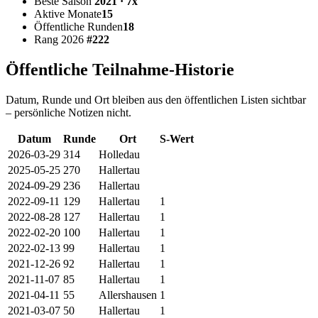
Beste Saison
2021 · 7x
Aktive Monate
15
Öffentliche Runden
18
Rang 2026
#222
Öffentliche Teilnahme-Historie
Datum, Runde und Ort bleiben aus den öffentlichen Listen sichtbar
– persönliche Notizen nicht.
Datum
Runde
Ort
S-Wert
2026-03-29
314
Holledau
2025-05-25
270
Hallertau
2024-09-29
236
Hallertau
2022-09-11
129
Hallertau
1
2022-08-28
127
Hallertau
1
2022-02-20
100
Hallertau
1
2022-02-13
99
Hallertau
1
2021-12-26
92
Hallertau
1
2021-11-07
85
Hallertau
1
2021-04-11
55
Allershausen
1
2021-03-07
50
Hallertau
1