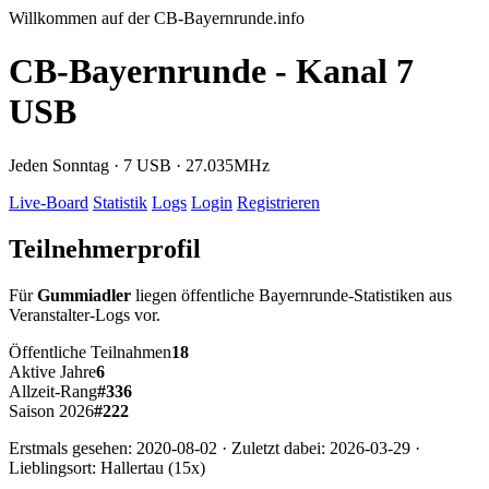
Willkommen auf der CB-Bayernrunde.info
CB-Bayernrunde - Kanal 7
USB
Jeden Sonntag · 7 USB · 27.035MHz
Live-Board
Statistik
Logs
Login
Registrieren
Teilnehmerprofil
Für
Gummiadler
liegen öffentliche Bayernrunde-Statistiken aus
Veranstalter-Logs vor.
Öffentliche Teilnahmen
18
Aktive Jahre
6
Allzeit-Rang
#336
Saison 2026
#222
Erstmals gesehen: 2020-08-02 · Zuletzt dabei: 2026-03-29 ·
Lieblingsort: Hallertau (15x)